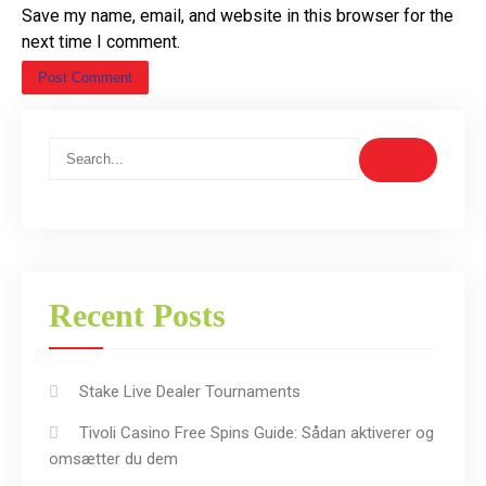
Save my name, email, and website in this browser for the
next time I comment.
Recent Posts
Stake Live Dealer Tournaments
Tivoli Casino Free Spins Guide: Sådan aktiverer og
omsætter du dem