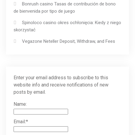
Bonrush casino Tasas de contribución de bono
de bienvenida por tipo de juego
Spinoloco casino okres ochłonięcia: Kiedy z niego
skorzystać
Vegazone Neteller Deposit, Withdraw, and Fees
Enter your email address to subscribe to this
website info and receive notifications of new
posts by email.
Name:
Email:*