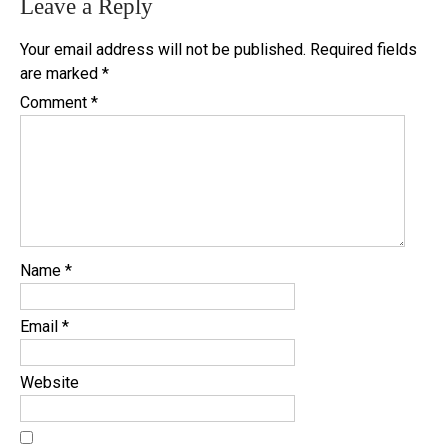
Leave a Reply
Your email address will not be published.
Required fields
are marked
*
Comment
*
Name
*
Email
*
Website