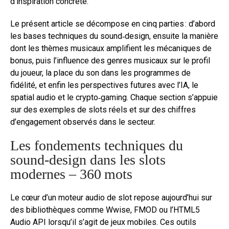
d’inspiration concrète.
Le présent article se décompose en cinq parties : d’abord
les bases techniques du sound‑design, ensuite la manière
dont les thèmes musicaux amplifient les mécaniques de
bonus, puis l’influence des genres musicaux sur le profil
du joueur, la place du son dans les programmes de
fidélité, et enfin les perspectives futures avec l’IA, le
spatial audio et le crypto‑gaming. Chaque section s’appuie
sur des exemples de slots réels et sur des chiffres
d’engagement observés dans le secteur.
Les fondements techniques du
sound‑design dans les slots
modernes – 360 mots
Le cœur d’un moteur audio de slot repose aujourd’hui sur
des bibliothèques comme Wwise, FMOD ou l’HTML5
Audio API lorsqu’il s’agit de jeux mobiles. Ces outils