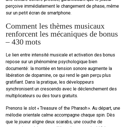
perçoive immédiatement le changement de phase, même
sur un petit écran de smartphone.
Comment les thèmes musicaux
renforcent les mécaniques de bonus
– 430 mots
Le lien entre intensité musicale et activation des bonus
repose sur un phénomène psychologique bien
documenté : la montée en tension sonore augmente la
libération de dopamine, ce qui rend le gain perçu plus
gratifiant. Dans la pratique, les développeurs
synchronisent un crescendo avec le déclenchement des
multiplicateurs ou des tours gratuits.
Prenons le slot « Treasure of the Pharaoh ». Au départ, une
mélodie orientale calme accompagne chaque spin. Dès
que le joueur aligne deux scarabs, une couche de