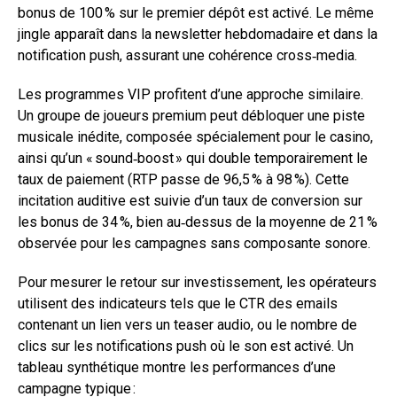
bonus de 100 % sur le premier dépôt est activé. Le même
jingle apparaît dans la newsletter hebdomadaire et dans la
notification push, assurant une cohérence cross‑media.
Les programmes VIP profitent d’une approche similaire.
Un groupe de joueurs premium peut débloquer une piste
musicale inédite, composée spécialement pour le casino,
ainsi qu’un « sound‑boost » qui double temporairement le
taux de paiement (RTP passe de 96,5 % à 98 %). Cette
incitation auditive est suivie d’un taux de conversion sur
les bonus de 34 %, bien au‑dessus de la moyenne de 21 %
observée pour les campagnes sans composante sonore.
Pour mesurer le retour sur investissement, les opérateurs
utilisent des indicateurs tels que le CTR des emails
contenant un lien vers un teaser audio, ou le nombre de
clics sur les notifications push où le son est activé. Un
tableau synthétique montre les performances d’une
campagne typique :