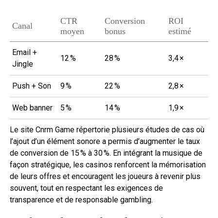
CTR
Conversion
ROI
Canal
moyen
bonus
estimé
Email +
12 %
28 %
3,4 ×
Jingle
Push + Son
9 %
22 %
2,8 ×
Web banner
5 %
14 %
1,9 ×
Le site Cnrm Game répertorie plusieurs études de cas où
l’ajout d’un élément sonore a permis d’augmenter le taux
de conversion de 15 % à 30 %. En intégrant la musique de
façon stratégique, les casinos renforcent la mémorisation
de leurs offres et encouragent les joueurs à revenir plus
souvent, tout en respectant les exigences de
transparence et de responsable gambling.