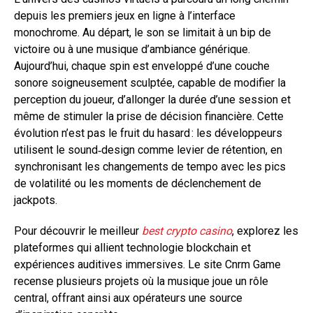
depuis les premiers jeux en ligne à l’interface
monochrome. Au départ, le son se limitait à un bip de
victoire ou à une musique d’ambiance générique.
Aujourd’hui, chaque spin est enveloppé d’une couche
sonore soigneusement sculptée, capable de modifier la
perception du joueur, d’allonger la durée d’une session et
même de stimuler la prise de décision financière. Cette
évolution n’est pas le fruit du hasard : les développeurs
utilisent le sound‑design comme levier de rétention, en
synchronisant les changements de tempo avec les pics
de volatilité ou les moments de déclenchement de
jackpots.
Pour découvrir le meilleur
best crypto casino
, explorez les
plateformes qui allient technologie blockchain et
expériences auditives immersives. Le site Cnrm Game
recense plusieurs projets où la musique joue un rôle
central, offrant ainsi aux opérateurs une source