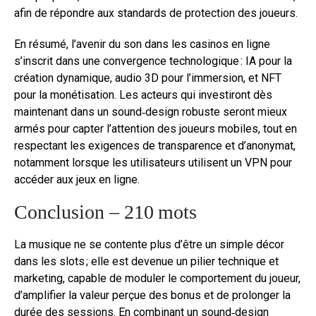
afin de répondre aux standards de protection des joueurs.
En résumé, l’avenir du son dans les casinos en ligne
s’inscrit dans une convergence technologique : IA pour la
création dynamique, audio 3D pour l’immersion, et NFT
pour la monétisation. Les acteurs qui investiront dès
maintenant dans un sound‑design robuste seront mieux
armés pour capter l’attention des joueurs mobiles, tout en
respectant les exigences de transparence et d’anonymat,
notamment lorsque les utilisateurs utilisent un VPN pour
accéder aux jeux en ligne.
Conclusion – 210 mots
La musique ne se contente plus d’être un simple décor
dans les slots ; elle est devenue un pilier technique et
marketing, capable de moduler le comportement du joueur,
d’amplifier la valeur perçue des bonus et de prolonger la
durée des sessions. En combinant un sound‑design