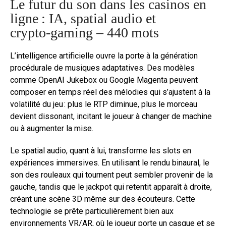
Le futur du son dans les casinos en
ligne : IA, spatial audio et
crypto‑gaming – 440 mots
L’intelligence artificielle ouvre la porte à la génération
procédurale de musiques adaptatives. Des modèles
comme OpenAI Jukebox ou Google Magenta peuvent
composer en temps réel des mélodies qui s’ajustent à la
volatilité du jeu : plus le RTP diminue, plus le morceau
devient dissonant, incitant le joueur à changer de machine
ou à augmenter la mise.
Le spatial audio, quant à lui, transforme les slots en
expériences immersives. En utilisant le rendu binaural, le
son des rouleaux qui tournent peut sembler provenir de la
gauche, tandis que le jackpot qui retentit apparaît à droite,
créant une scène 3D même sur des écouteurs. Cette
technologie se prête particulièrement bien aux
environnements VR/AR, où le joueur porte un casque et se