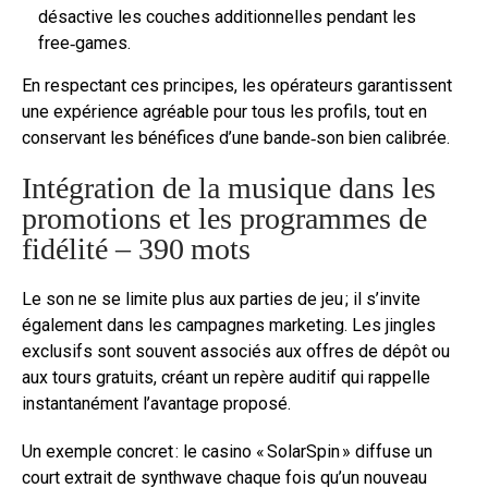
désactive les couches additionnelles pendant les
free‑games.
En respectant ces principes, les opérateurs garantissent
une expérience agréable pour tous les profils, tout en
conservant les bénéfices d’une bande‑son bien calibrée.
Intégration de la musique dans les
promotions et les programmes de
fidélité – 390 mots
Le son ne se limite plus aux parties de jeu ; il s’invite
également dans les campagnes marketing. Les jingles
exclusifs sont souvent associés aux offres de dépôt ou
aux tours gratuits, créant un repère auditif qui rappelle
instantanément l’avantage proposé.
Un exemple concret : le casino « SolarSpin » diffuse un
court extrait de synthwave chaque fois qu’un nouveau