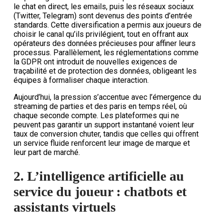
le chat en direct, les emails, puis les réseaux sociaux
(Twitter, Telegram) sont devenus des points d’entrée
standards. Cette diversification a permis aux joueurs de
choisir le canal qu’ils privilégient, tout en offrant aux
opérateurs des données précieuses pour affiner leurs
processus. Parallèlement, les réglementations comme
la GDPR ont introduit de nouvelles exigences de
traçabilité et de protection des données, obligeant les
équipes à formaliser chaque interaction.
Aujourd’hui, la pression s’accentue avec l’émergence du
streaming de parties et des paris en temps réel, où
chaque seconde compte. Les plateformes qui ne
peuvent pas garantir un support instantané voient leur
taux de conversion chuter, tandis que celles qui offrent
un service fluide renforcent leur image de marque et
leur part de marché.
2. L’intelligence artificielle au
service du joueur : chatbots et
assistants virtuels