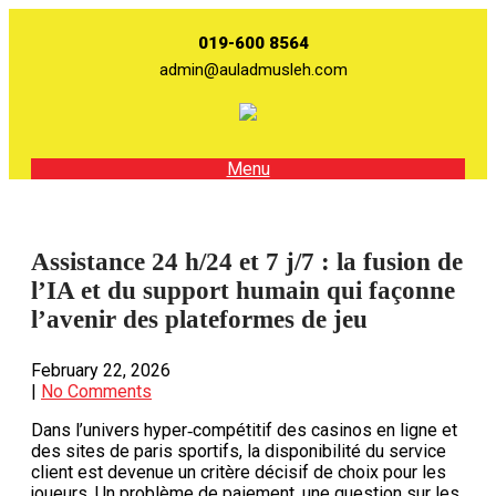
019-600 8564
admin@auladmusleh.com
Menu
Assistance 24 h/24 et 7 j/7 : la fusion de
l’IA et du support humain qui façonne
l’avenir des plateformes de jeu
February 22, 2026
|
No Comments
Dans l’univers hyper‑compétitif des casinos en ligne et
des sites de paris sportifs, la disponibilité du service
client est devenue un critère décisif de choix pour les
joueurs. Un problème de paiement, une question sur les