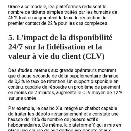
Grâce à ce modèle, les plateformes réduisent le
nombre de tickets simples traités par les humains de
45 % tout en augmentant le taux de résolution du
premier contact de 22 % pour les cas complexes.
5. L’impact de la disponibilité
24/7 sur la fidélisation et la
valeur à vie du client (CLV)
Des études internes aux grands opérateurs montrent
que chaque seconde de délai supplémentaire diminue
de 0,3 % le taux de rétention. Un support disponible en
continu, capable de résoudre un problème de paiement
en moins de 2 minutes, augmente le CLV moyen de 12 %
sur une année.
Par exemple, le casino X a intégré un chatbot capable
de traiter les dépôts instantanément et a constaté une
hausse de 18 % du nombre de joueurs actifs
hebdomadaires. De même, la plateforme Y, qui a mis en
place une équipe de nuit dédiée aux dépôts et aux