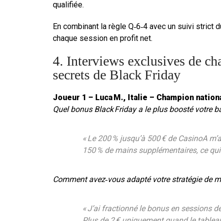
qualifiée.
En combinant la règle Q‑6‑4 avec un suivi strict
chaque session en profit net.
4. Interviews exclusives de c
secrets de Black Friday
Joueur 1 – Luca M., Italie – Champion nation
Quel bonus Black Friday a le plus boosté votre ba
« Le 200 % jusqu’à 500 € de CasinoA m’a
150 % de mains supplémentaires, ce qui a
Comment avez‑vous adapté votre stratégie de m
« J’ai fractionné le bonus en sessions de
Plus de 2 € uniquement quand le tableau