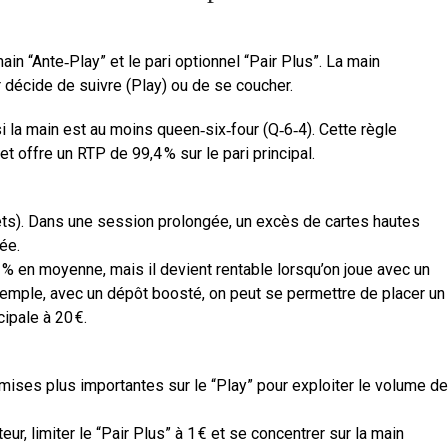
in “Ante‑Play” et le pari optionnel “Pair Plus”. La main
r décide de suivre (Play) ou de se coucher.
si la main est au moins queen‑six‑four (Q‑6‑4). Cette règle
t offre un RTP de 99,4 % sur le pari principal.
ts). Dans une session prolongée, un excès de cartes hautes
ée.
,5 % en moyenne, mais il devient rentable lorsqu’on joue avec un
exemple, avec un dépôt boosté, on peut se permettre de placer un
cipale à 20 €.
s mises plus importantes sur le “Play” pour exploiter le volume de
eur, limiter le “Pair Plus” à 1 € et se concentrer sur la main