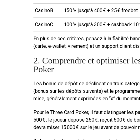
CasinoB
150 % jusqu’à 400 € + 25 € freebet
CasinoC
100 % jusqu’à 300 € + cashback 10
En plus de ces critères, pensez à la fiabilité ba
(carte, e‑wallet, virement) et un support client 
2. Comprendre et optimiser le
Poker
Les bonus de dépôt se déclinent en trois catégor
(bonus sur les dépôts suivants) et le programme 
mise, généralement exprimées en “x” du montant
Pour le Three Card Poker, il faut distinguer les 
500 € : le joueur dépose 250 €, reçoit 500 € de bon
devra miser 15 000 € sur le jeu avant de pouvoir re