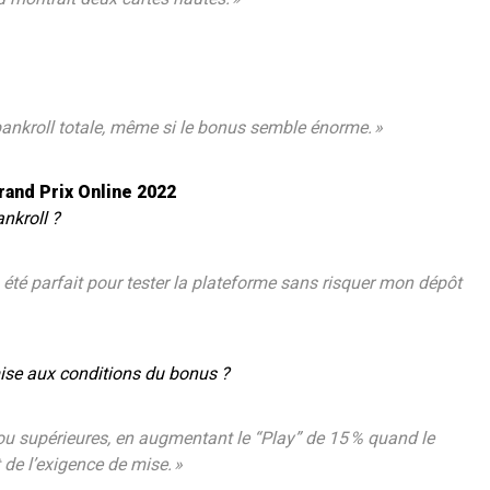
bankroll totale, même si le bonus semble énorme. »
rand Prix Online 2022
nkroll ?
a été parfait pour tester la plateforme sans risquer mon dépôt
ise aux conditions du bonus ?
ou supérieures, en augmentant le “Play” de 15 % quand le
t de l’exigence de mise. »