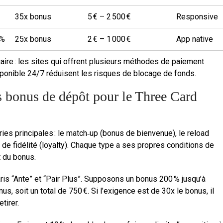
35x bonus
5 € – 2 500 €
Responsive
 %
25x bonus
2 € – 1 000 €
App native
ncaire : les sites qui offrent plusieurs méthodes de paiement
disponible 24/7 réduisent les risques de blocage de fonds.
s bonus de dépôt pour le Three Card
ies principales : le match‑up (bonus de bienvenue), le reload
de fidélité (loyalty). Chaque type a ses propres conditions de
 du bonus.
paris “Ante” et “Pair Plus”. Supposons un bonus 200 % jusqu’à
us, soit un total de 750 €. Si l’exigence est de 30x le bonus, il
tirer.