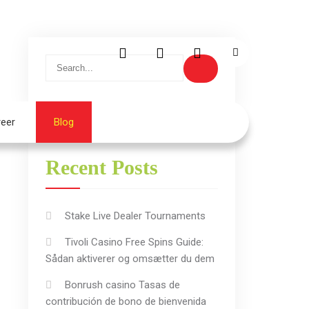
eer
Blog
Recent Posts
Stake Live Dealer Tournaments
Tivoli Casino Free Spins Guide:
Sådan aktiverer og omsætter du dem
Bonrush casino Tasas de
contribución de bono de bienvenida