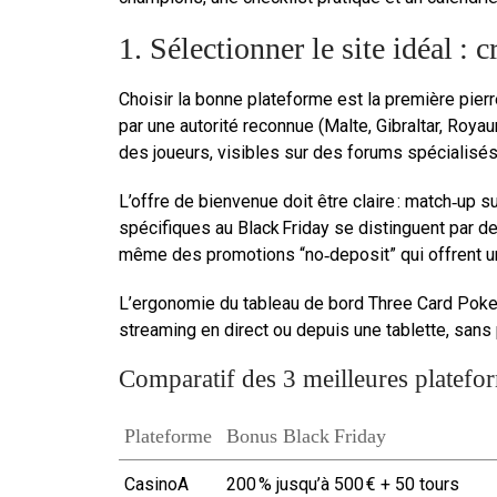
1. Sélectionner le site idéal : 
Choisir la bonne plateforme est la première pierr
par une autorité reconnue (Malte, Gibraltar, Roy
des joueurs, visibles sur des forums spécialisés, 
L’offre de bienvenue doit être claire : match‑up 
spécifiques au Black Friday se distinguent par de
même des promotions “no‑deposit” qui offrent un 
L’ergonomie du tableau de bord Three Card Poker 
streaming en direct ou depuis une tablette, sans 
Comparatif des 3 meilleures platefo
Plateforme
Bonus Black Friday
CasinoA
200 % jusqu’à 500 € + 50 tours