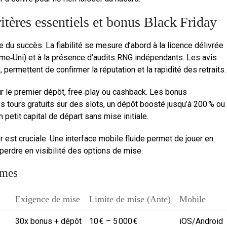
critères essentiels et bonus Black Friday
e du succès. La fiabilité se mesure d’abord à la licence délivrée
aume‑Uni) et à la présence d’audits RNG indépendants. Les avis
permettent de confirmer la réputation et la rapidité des retraits.
sur le premier dépôt, free‑play ou cashback. Les bonus
s tours gratuits sur des slots, un dépôt boosté jusqu’à 200 % ou
petit capital de départ sans mise initiale.
est cruciale. Une interface mobile fluide permet de jouer en
perdre en visibilité des options de mise.
rmes
Exigence de mise
Limite de mise (Ante)
Mobile
30x bonus + dépôt
10 € – 5 000 €
iOS/Android