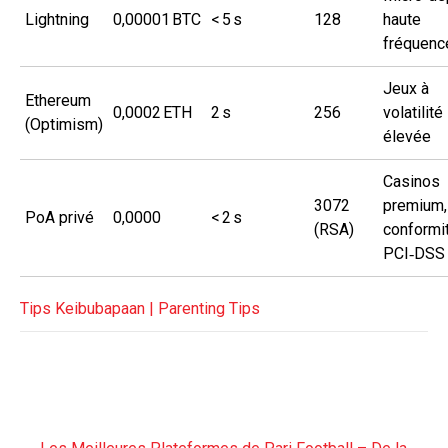
Lightning
0,00001 BTC
< 5 s
128
haute
fréquenc
Jeux à
Ethereum
0,0002 ETH
2 s
256
volatilité
(Optimism)
élevée
Casinos
3072
premium,
PoA privé
0,0000
< 2 s
(RSA)
conformi
PCI‑DSS
Tips Keibubapaan | Parenting Tips
Post