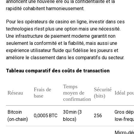
annoncent une nouvelle ère où la confidentialité et la
rapidité cohabitent harmonieusement.
Pour les opérateurs de casino en ligne, investir dans ces
technologies n’est plus une option mais une nécessité.
Une infrastructure de paiement moderne garantit non
seulement la conformité et la fiabilité, mais aussi une
expérience utilisateur fluide qui fidélise les joueurs et
améliore le classement dans les comparatifs du secteur.
Tableau comparatif des coûts de transaction
Temps
Frais de
Sécurité
Réseau
moyen de
Idéal po
base
(bits)
confirmation
Bitcoin
30 min (3
Gros dép
0,0005 BTC
256
(on‑chain)
blocs)
low‑freq
Micro‑dé