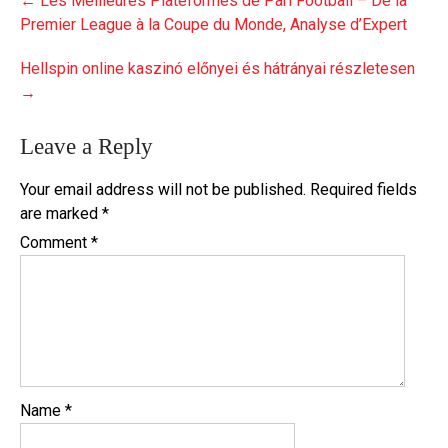
←
Les Meilleures Plateformes de Pari Football – De la
navigation
Premier League à la Coupe du Monde, Analyse d’Expert
Hellspin online kaszinó előnyei és hátrányai részletesen
→
Leave a Reply
Your email address will not be published.
Required fields
are marked
*
Comment
*
Name
*