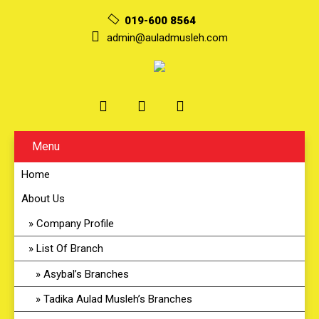
019-600 8564
admin@auladmusleh.com
Menu
Home
About Us
Company Profile
List Of Branch
Asybal’s Branches
Tadika Aulad Musleh’s Branches