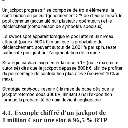
Un jackpot progressif se compose de trois éléments : la
contribution du joueur (généralement 5 % de chaque mise), le
pool commun (accumulé sur plusieurs opérateurs) et le
déclencheur (combinaison de symboles spéciaux).
Le sweet spot apparaît lorsque le pool atteint un niveau
attractif (par ex. 500 k €) mais que la probabilité de
déclenchement, souvent autour de 0,001 % par spin, reste
suffisante pour justifier l’augmentation de la mise.
Stratégie cash‑in : augmenter la mise à 1 € (ou le maximum
autorisé) dès que le jackpot dépasse 800 k €, afin de profiter
du pourcentage de contribution plus élevé (souvent 10 % au
max).
Stratégie cash‑out : revenir à la mise de base dès que le
jackpot retombe sous 300 k €, limitant ainsi l’exposition
lorsque la probabilité de gain devient négligeable.
4.1. Exemple chiffré d’un jackpot de
1 million € sur une slot à 96,5 % RTP