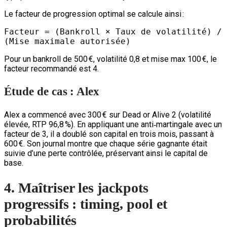
Le facteur de progression optimal se calcule ainsi :
Facteur = (Bankroll × Taux de volatilité) /
(Mise maximale autorisée)
Pour un bankroll de 500 €, volatilité 0,8 et mise max 100 €, le
facteur recommandé est 4.
Étude de cas : Alex
Alex a commencé avec 300 € sur Dead or Alive 2 (volatilité
élevée, RTP 96,8 %). En appliquant une anti‑martingale avec un
facteur de 3, il a doublé son capital en trois mois, passant à
600 €. Son journal montre que chaque série gagnante était
suivie d’une perte contrôlée, préservant ainsi le capital de
base.
4. Maîtriser les jackpots
progressifs : timing, pool et
probabilités