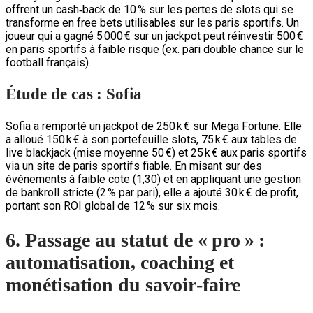
offrent un cash‑back de 10 % sur les pertes de slots qui se
transforme en free bets utilisables sur les paris sportifs. Un
joueur qui a gagné 5 000 € sur un jackpot peut réinvestir 500 €
en paris sportifs à faible risque (ex. pari double chance sur le
football français).
Étude de cas : Sofia
Sofia a remporté un jackpot de 250 k € sur Mega Fortune. Elle
a alloué 150 k € à son portefeuille slots, 75 k € aux tables de
live blackjack (mise moyenne 50 €) et 25 k € aux paris sportifs
via un site de paris sportifs fiable. En misant sur des
événements à faible cote (1,30) et en appliquant une gestion
de bankroll stricte (2 % par pari), elle a ajouté 30 k € de profit,
portant son ROI global de 12 % sur six mois.
6. Passage au statut de « pro » :
automatisation, coaching et
monétisation du savoir‑faire