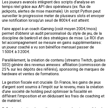
Les joueurs avancés intègrent des scripts d’analyse en
temps réel grâce aux API des opérateurs (ex. flux de
jackpots, alertes de mise maximale). Un script Python peut
surveiller le progressive meter de plusieurs slots et envoyer
une notification lorsqu’un seuil de 800 k € est atteint.
Faire appel à un coach iGaming (coût moyen 200 €/mois)
permet d’obtenir un audit personnalisé du style de jeu, de la
discipline de bankroll et des stratégies de mise. Le ROI d’un
tel accompagnement se mesure en gains supplémentaires :
un joueur coaché a vu son bénéfice mensuel passer de
1 500 € à 3 200 €.
Parallèlement, la création de contenu (streams Twitch, guides
SEO) génère des revenus annexes : affiliation (commission de
25 % sur les dépôts des référés), sponsoring de marques de
hardware et ventes de formations.
La gestion fiscale est cruciale. En France, les gains de jeux
d’argent sont soumis à l’impôt sur le revenu, mais la création
d’une société de holding peut optimiser la fiscalité en
différant l’imposition et en déduisant les frais de coaching et
de matériel.