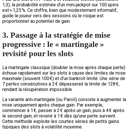
1,3), la probabilité estimée d’un mini‑jackpot sur 100 spins
est ≈ 1,25 %. Ce chiffre, bien que modestement informatif,
guide le joueur vers des sessions où le risque est
proportionnel au potentiel de gain.
3. Passage à la stratégie de mise
progressive : le « martingale »
revisité pour les slots
La martingale classique (doubler la mise après chaque perte)
échoue rapidement sur les slots à cause des limites de mise
maximale (souvent 100 €) et d’un bankroll limité. Une série de
7 pertes consécutives à 2 € dépasserait la limite de 128 €,
rendant la récupération impossible.
La variante anti‑martingale (ou Paroli) consiste à augmenter la
mise uniquement après chaque gain. Par exemple,
commencer à 1 €, passer à 2 € après un gain, puis à 4 € après
le second gain, et revenir à 1 € dès qu’une perte survient.
Cette méthode exploite les courtes séries de petits gains
typiques des slots à volatilité moyenne.