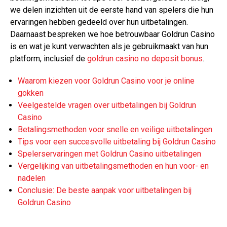
we delen inzichten uit de eerste hand van spelers die hun
ervaringen hebben gedeeld over hun uitbetalingen.
Daarnaast bespreken we hoe betrouwbaar Goldrun Casino
is en wat je kunt verwachten als je gebruikmaakt van hun
platform, inclusief de
goldrun casino no deposit bonus
.
Waarom kiezen voor Goldrun Casino voor je online
gokken
Veelgestelde vragen over uitbetalingen bij Goldrun
Casino
Betalingsmethoden voor snelle en veilige uitbetalingen
Tips voor een succesvolle uitbetaling bij Goldrun Casino
Spelerservaringen met Goldrun Casino uitbetalingen
Vergelijking van uitbetalingsmethoden en hun voor- en
nadelen
Conclusie: De beste aanpak voor uitbetalingen bij
Goldrun Casino