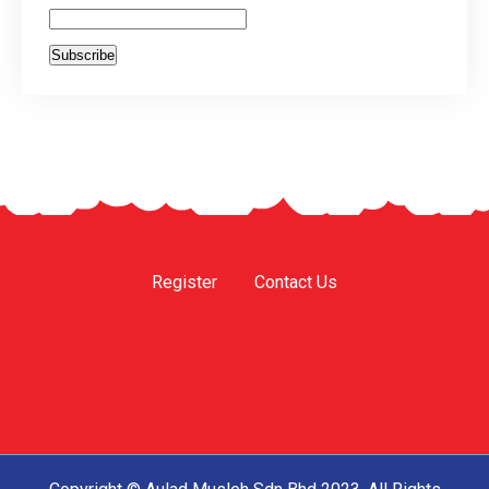
Register
Contact Us