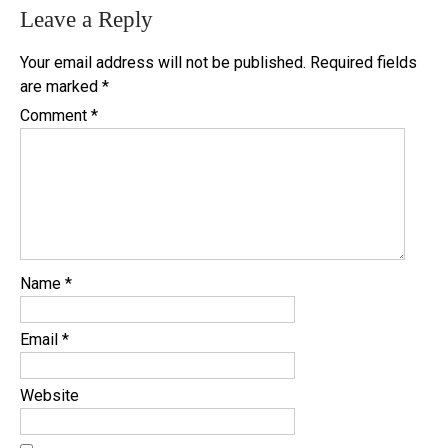
Leave a Reply
Your email address will not be published.
Required fields
are marked
*
Comment
*
Name
*
Email
*
Website