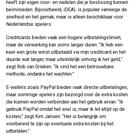
heeft zijn eigen voor- en nadelen die je beslissing kunnen
beïnvloeden. Bijvoorbeeld, iDEAL is populair vanwege de
snelheid en het gemak, maar is alleen beschikbaar voor
Nederlandse spelers.
Creditcards bieden vaak een hogere uitbetalingslimiet,
maar de verwerking kan soms langer duren. “Ik heb een
keer een grote winst uitbetaald via mijn creditcard en het
duurde wat langer, maar uiteindelijk ontving ik het geld,”
zegt Rob van Grieken. “Ik vind het een betrouwbare
methode, ondanks het wachten.”
E-wallets zoals PayPal bieden vaak directe uitbetalingen,
maar sommige spelers zijn bezorgd over de extra kosten
die kunnen worden verbonden aan het gebruik ervan. “Ik
gebruik PayPal omdat het snel is, maar ik let altijd op de
kosten,” zegt Kim Jansen. “Het is belangrijk om
voorbereid te zijn op eventuele extra kosten bij het
uitbetalen.”