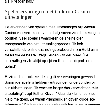
als ik vragen had.”
Spelerservaringen met Goldrun Casino
uitbetalingen
De ervaringen van spelers met uitbetalingen bij Goldrun
Casino variëren, maar over het algemeen zijn de meningen
positief. Veel spelers waarderen de snelheid en
transparantie van het uitbetalingsproces. “Ik heb
verschillende online casino’s geprobeerd, maar Goldrun is
tot nu toe de beste,” zegt Jeroen van der Meer. “De
uitbetalingen zijn altijd op tijd en ik heb nooit problemen
gehad.”
Er zijn echter ook enkele negatieve ervaringen geweest.
Sommige spelers hebben vertragingen ondervonden bij
hun uitbetalingen. “Ik wachtte langer dan verwacht op mijn
uitbetaling,” zegt Esther Klaver. “Maar de klantenservice
hielp me goed. Ze waren vriendelijk en gaven duidelijke
informatie.” Dit laat zien hoe belangrijk het is om in contact