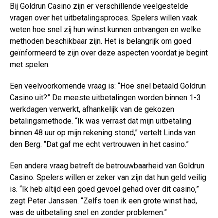
Bij Goldrun Casino zijn er verschillende veelgestelde
vragen over het uitbetalingsproces. Spelers willen vaak
weten hoe snel zij hun winst kunnen ontvangen en welke
methoden beschikbaar zijn. Het is belangrijk om goed
geïnformeerd te zijn over deze aspecten voordat je begint
met spelen.
Een veelvoorkomende vraag is: “Hoe snel betaald Goldrun
Casino uit?” De meeste uitbetalingen worden binnen 1-3
werkdagen verwerkt, afhankelijk van de gekozen
betalingsmethode. “Ik was verrast dat mijn uitbetaling
binnen 48 uur op mijn rekening stond,” vertelt Linda van
den Berg. “Dat gaf me echt vertrouwen in het casino.”
Een andere vraag betreft de betrouwbaarheid van Goldrun
Casino. Spelers willen er zeker van zijn dat hun geld veilig
is. “Ik heb altijd een goed gevoel gehad over dit casino,”
zegt Peter Janssen. “Zelfs toen ik een grote winst had,
was de uitbetaling snel en zonder problemen.”