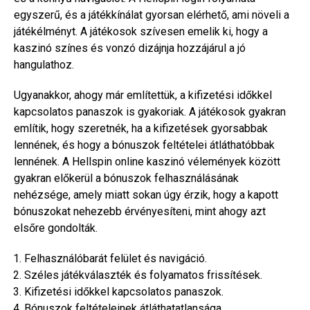
egyszerű, és a játékkínálat gyorsan elérhető, ami növeli a
játékélményt. A játékosok szívesen emelik ki, hogy a
kaszinó színes és vonzó dizájnja hozzájárul a jó
hangulathoz.
Ugyanakkor, ahogy már említettük, a kifizetési időkkel
kapcsolatos panaszok is gyakoriak. A játékosok gyakran
említik, hogy szeretnék, ha a kifizetések gyorsabbak
lennének, és hogy a bónuszok feltételei átláthatóbbak
lennének. A Hellspin online kaszinó vélemények között
gyakran előkerül a bónuszok felhasználásának
nehézsége, amely miatt sokan úgy érzik, hogy a kapott
bónuszokat nehezebb érvényesíteni, mint ahogy azt
elsőre gondolták.
Felhasználóbarát felület és navigáció.
Széles játékválaszték és folyamatos frissítések.
Kifizetési időkkel kapcsolatos panaszok.
Bónuszok feltételeinek átláthatatlansága.