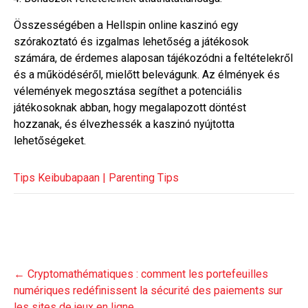
Összességében a Hellspin online kaszinó egy
szórakoztató és izgalmas lehetőség a játékosok
számára, de érdemes alaposan tájékozódni a feltételekről
és a működéséről, mielőtt belevágunk. Az élmények és
vélemények megosztása segíthet a potenciális
játékosoknak abban, hogy megalapozott döntést
hozzanak, és élvezhessék a kaszinó nyújtotta
lehetőségeket.
Tips Keibubapaan | Parenting Tips
Post
←
Cryptomathématiques : comment les portefeuilles
navigation
numériques redéfinissent la sécurité des paiements sur
les sites de jeux en ligne