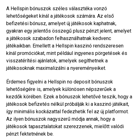
A Hellspin bónuszok széles választéka vonzó
lehetőségeket kínál a játékosok számára. Az első
befizetési bónusz, amelyet új játékosok kaphatnak,
gyakran egy jelentős összegű plusz pénzt jelent, amelyet
a játékosok szabadon felhasználhatnak kedvenc
játékaikban. Emellett a Hellspin kaszinó rendszeresen
kínál promóciókat, mint például ingyenes pörgetések és
visszatérítési ajánlatok, amelyek segíthetnek a
játékosoknak maximalizálni a nyereményeiket.
Érdemes figyelni a Hellspin no deposit bónuszok
lehetőségére is, amelyek különösen népszerűek a
kezdők körében. Ezek a bónuszok lehetővé teszik, hogy a
játékosok befizetés nélkül próbálják ki a kaszinó játékait,
így minimális kockázattal fedezhetik fel az új platformot.
Az ilyen bónuszok nagyszerű módja annak, hogy a
játékosok tapasztalatokat szerezzenek, mielőtt valódi
pénzt fektetnének be.