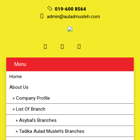
019-600 8564
admin@auladmusleh.com
Menu
Home
About Us
Company Profile
List Of Branch
Asybal’s Branches
Tadika Aulad Musleh’s Branches