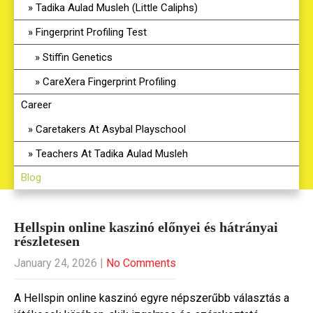
Tadika Aulad Musleh (Little Caliphs)
Fingerprint Profiling Test
Stiffin Genetics
CareXera Fingerprint Profiling
Career
Caretakers At Asybal Playschool
Teachers At Tadika Aulad Musleh
Blog
Hellspin online kaszinó előnyei és hátrányai
részletesen
January 24, 2026
|
No Comments
A Hellspin online kaszinó egyre népszerűbb választás a