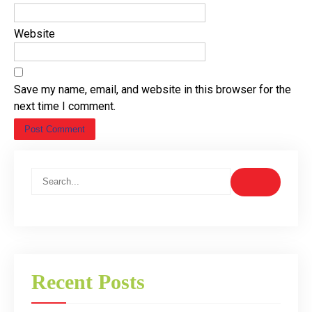
Website
Save my name, email, and website in this browser for the
next time I comment.
Recent Posts