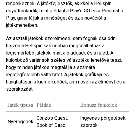
rendelkeznek. A játékfejlesztők, akikkel a Hellspin
együttműködik, mint például a Play’n GO és a Pragmatic
Play, garantálják a minőséget és az innovációt a
játékmenetben.
Az asztali játékok szerelmesei sem fognak csalódni,
hiszen a Hellspin kaszinóban megtalálhatóak a
legismertebb játékok, mint a blackjack és a rulett. A
különböző variánsok széles választéka lehetővé teszi,
hogy minden játékos megtalálja a számára
legmegfelelőbb változatot. A játékok grafikája és
hanghatásai is kiemelkedőek, ami növeli az élményt és a
szórakozást.
Játék típusa
Példák
Bónusz funkciók
Gonzo’s Quest,
Ingyenes pörgetések,
Nyerőgépek
Book of Dead
szorzók