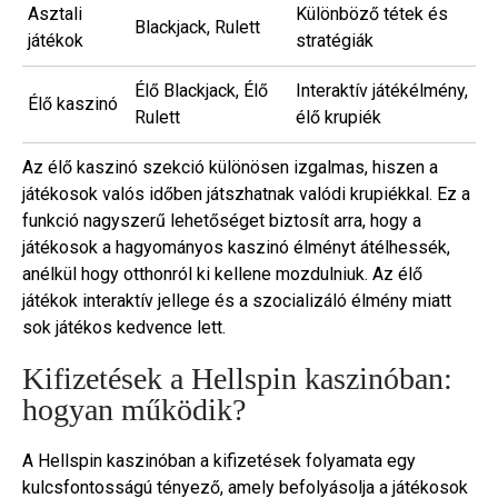
Asztali
Különböző tétek és
Blackjack, Rulett
játékok
stratégiák
Élő Blackjack, Élő
Interaktív játékélmény,
Élő kaszinó
Rulett
élő krupiék
Az élő kaszinó szekció különösen izgalmas, hiszen a
játékosok valós időben játszhatnak valódi krupiékkal. Ez a
funkció nagyszerű lehetőséget biztosít arra, hogy a
játékosok a hagyományos kaszinó élményt átélhessék,
anélkül hogy otthonról ki kellene mozdulniuk. Az élő
játékok interaktív jellege és a szocializáló élmény miatt
sok játékos kedvence lett.
Kifizetések a Hellspin kaszinóban:
hogyan működik?
A Hellspin kaszinóban a kifizetések folyamata egy
kulcsfontosságú tényező, amely befolyásolja a játékosok