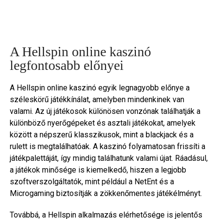
A Hellspin online kaszinó
legfontosabb előnyei
A Hellspin online kaszinó egyik legnagyobb előnye a
széleskörű játékkínálat, amelyben mindenkinek van
valami. Az új játékosok különösen vonzónak találhatják a
különböző nyerőgépeket és asztali játékokat, amelyek
között a népszerű klasszikusok, mint a blackjack és a
rulett is megtalálhatóak. A kaszinó folyamatosan frissíti a
játékpalettáját, így mindig találhatunk valami újat. Ráadásul,
a játékok minősége is kiemelkedő, hiszen a legjobb
szoftverszolgáltatók, mint például a NetEnt és a
Microgaming biztosítják a zökkenőmentes játékélményt.
Továbbá, a Hellspin alkalmazás elérhetősége is jelentős