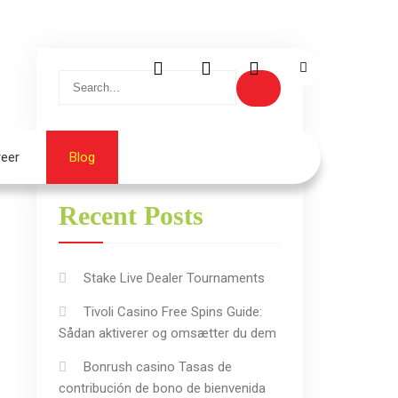
eer
Blog
Recent Posts
Stake Live Dealer Tournaments
Tivoli Casino Free Spins Guide:
Sådan aktiverer og omsætter du dem
Bonrush casino Tasas de
contribución de bono de bienvenida