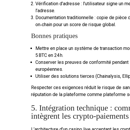
Vérification d’adresse : l’utilisateur signe u
l’adresse.
Documentation traditionnelle : copie de pièce d
on‑chain pour un score de risque global.
Bonnes pratiques
Mettre en place un système de transaction mon
5 BTC en 24 h.
Conserver les preuves de conformité pendant 
européennes.
Utiliser des solutions tierces (Chainalysis, Ell
Respecter ces exigences réduit le risque de sanct
réputation de la plateforme comme plateforme s
5. Intégration technique : com
intègrent les crypto‑paiements
L’architecture d’un casino live acceptant les cr