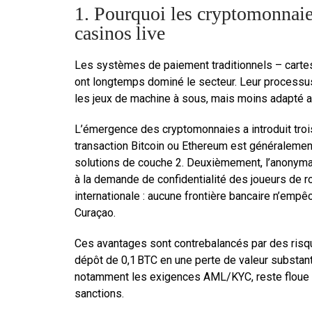
1. Pourquoi les cryptomonnaie
casinos live
Les systèmes de paiement traditionnels – cartes
ont longtemps dominé le secteur. Leur processus 
les jeux de machine à sous, mais moins adapté a
L’émergence des cryptomonnaies a introduit troi
transaction Bitcoin ou Ethereum est généraleme
solutions de couche 2. Deuxièmement, l’anonymat
à la demande de confidentialité des joueurs de ro
internationale : aucune frontière bancaire n’emp
Curaçao.
Ces avantages sont contrebalancés par des risqu
dépôt de 0,1 BTC en une perte de valeur substant
notamment les exigences AML/KYC, reste floue da
sanctions.