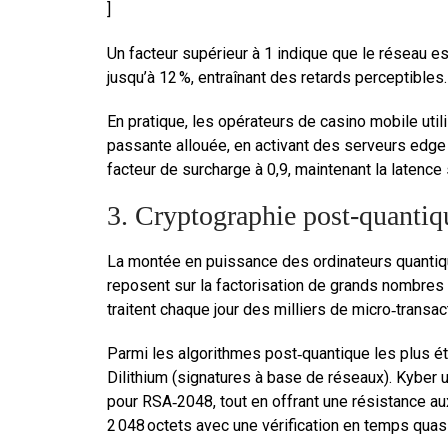
]
Un facteur supérieur à 1 indique que le réseau e
jusqu’à 12 %, entraînant des retards perceptibles.
En pratique, les opérateurs de casino mobile ut
passante allouée, en activant des serveurs edge
facteur de surcharge à 0,9, maintenant la latenc
3. Cryptographie post‑quantiq
La montée en puissance des ordinateurs quanti
reposent sur la factorisation de grands nombres 
traitent chaque jour des milliers de micro‑transac
Parmi les algorithmes post‑quantique les plus ét
Dilithium (signatures à base de réseaux). Kyber u
pour RSA‑2048, tout en offrant une résistance a
2 048 octets avec une vérification en temps quasi