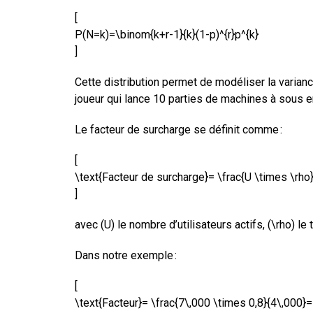
[
P(N=k)=\binom{k+r-1}{k}(1-p)^{r}p^{k}
]
Cette distribution permet de modéliser la varian
joueur qui lance 10 parties de machines à sous
Le facteur de surcharge se définit comme :
[
\text{Facteur de surcharge}= \frac{U \times \rho
]
avec (U) le nombre d’utilisateurs actifs, (\rho) l
Dans notre exemple :
[
\text{Facteur}= \frac{7\,000 \times 0,8}{4\,000}=