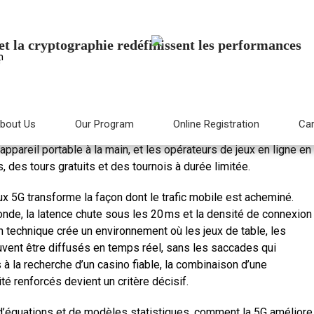
et la cryptographie redéfinissent les performances
m
é
lisateurs passent le plus de temps sur leurs smartphones, que ce
bout Us
Our Program
Online Registration
Car
 des vidéos ou, de plus en plus, jouer à des jeux de casino. La
 appareil portable à la main, et les opérateurs de jeux en ligne en
 des tours gratuits et des tournois à durée limitée.
 5G transforme la façon dont le trafic mobile est acheminé.
onde, la latence chute sous les 20 ms et la densité de connexion
 technique crée un environnement où les jeux de table, les
vent être diffusés en temps réel, sans les saccades qui
s à la recherche d’un casino fiable, la combinaison d’une
té renforcés devient un critère décisif.
de d’équations et de modèles statistiques, comment la 5G améliore