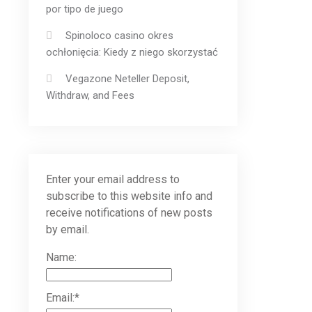
por tipo de juego
Spinoloco casino okres
ochłonięcia: Kiedy z niego skorzystać
Vegazone Neteller Deposit,
Withdraw, and Fees
Enter your email address to
subscribe to this website info and
receive notifications of new posts
by email.
Name:
Email:*