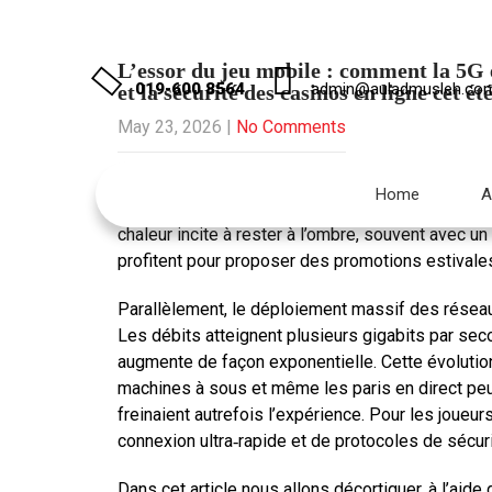
L’essor du jeu mobile : comment la 5G 
019-600 8564
admin@auladmusleh.co
et la sécurité des casinos en ligne cet ét
May 23, 2026
|
No Comments
L’été est traditionnellement la saison où les uti
Home
A
soit pour consulter les réseaux sociaux, regarder
chaleur incite à rester à l’ombre, souvent avec un
profitent pour proposer des promotions estivales,
Parallèlement, le déploiement massif des réseaux
Les débits atteignent plusieurs gigabits par sec
augmente de façon exponentielle. Cette évolution
machines à sous et même les paris en direct peu
freinaient autrefois l’expérience. Pour les joueur
connexion ultra‑rapide et de protocoles de sécuri
Dans cet article nous allons décortiquer, à l’ai