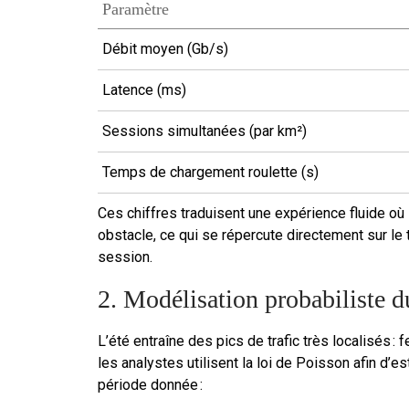
Paramètre
Débit moyen (Gb/s)
Latence (ms)
Sessions simultanées (par km²)
Temps de chargement roulette (s)
Ces chiffres traduisent une expérience fluide o
obstacle, ce qui se répercute directement sur le t
session.
2. Modélisation probabiliste d
L’été entraîne des pics de trafic très localisés :
les analystes utilisent la loi de Poisson afin d
période donnée :