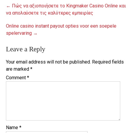
Post
←
Πώς να αξιοποιήσετε το Kingmaker Casino Online και
navigation
να απολαύσετε τις καλύτερες εμπειρίες
Online casino instant payout opties voor een soepele
spelervaring
→
Leave a Reply
Your email address will not be published.
Required fields
are marked
*
Comment
*
Name
*