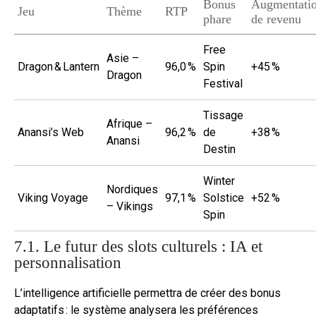
Bonus
Augmentati
Jeu
Thème
RTP
phare
de revenu
Free
Asie –
Dragon & Lantern
96,0 %
Spin
+45 %
Dragon
Festival
Tissage
Afrique –
Anansi’s Web
96,2 %
de
+38 %
Anansi
Destin
Winter
Nordiques
Viking Voyage
97,1 %
Solstice
+52 %
– Vikings
Spin
7.1. Le futur des slots culturels : IA et
personnalisation
L’intelligence artificielle permettra de créer des bonus
adaptatifs : le système analysera les préférences