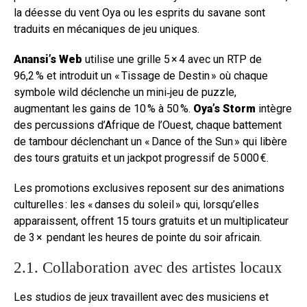
la déesse du vent Oya ou les esprits du savane sont
traduits en mécaniques de jeu uniques.
Anansi’s Web
utilise une grille 5 × 4 avec un RTP de
96,2 % et introduit un « Tissage de Destin » où chaque
symbole wild déclenche un mini‑jeu de puzzle,
augmentant les gains de 10 % à 50 %.
Oya’s Storm
intègre
des percussions d’Afrique de l’Ouest, chaque battement
de tambour déclenchant un « Dance of the Sun » qui libère
des tours gratuits et un jackpot progressif de 5 000 €.
Les promotions exclusives reposent sur des animations
culturelles : les « danses du soleil » qui, lorsqu’elles
apparaissent, offrent 15 tours gratuits et un multiplicateur
de 3 × pendant les heures de pointe du soir africain.
2.1. Collaboration avec des artistes locaux
Les studios de jeux travaillent avec des musiciens et