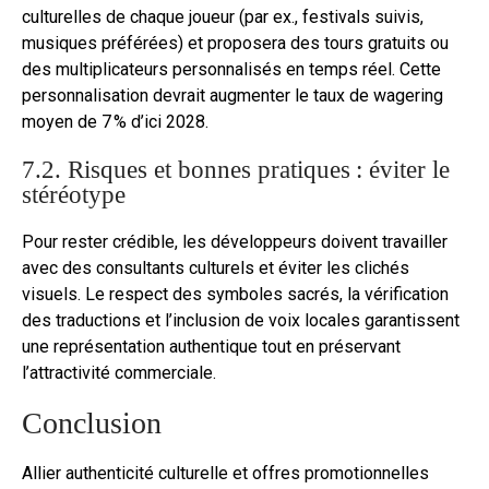
culturelles de chaque joueur (par ex., festivals suivis,
musiques préférées) et proposera des tours gratuits ou
des multiplicateurs personnalisés en temps réel. Cette
personnalisation devrait augmenter le taux de wagering
moyen de 7 % d’ici 2028.
7.2. Risques et bonnes pratiques : éviter le
stéréotype
Pour rester crédible, les développeurs doivent travailler
avec des consultants culturels et éviter les clichés
visuels. Le respect des symboles sacrés, la vérification
des traductions et l’inclusion de voix locales garantissent
une représentation authentique tout en préservant
l’attractivité commerciale.
Conclusion
Allier authenticité culturelle et offres promotionnelles