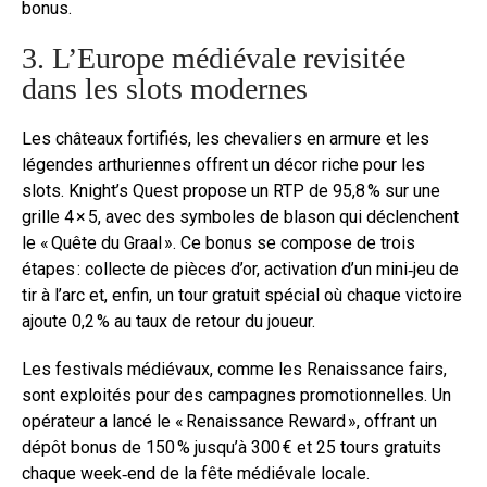
bonus.
3. L’Europe médiévale revisitée
dans les slots modernes
Les châteaux fortifiés, les chevaliers en armure et les
légendes arthuriennes offrent un décor riche pour les
slots. Knight’s Quest propose un RTP de 95,8 % sur une
grille 4 × 5, avec des symboles de blason qui déclenchent
le « Quête du Graal ». Ce bonus se compose de trois
étapes : collecte de pièces d’or, activation d’un mini‑jeu de
tir à l’arc et, enfin, un tour gratuit spécial où chaque victoire
ajoute 0,2 % au taux de retour du joueur.
Les festivals médiévaux, comme les Renaissance fairs,
sont exploités pour des campagnes promotionnelles. Un
opérateur a lancé le « Renaissance Reward », offrant un
dépôt bonus de 150 % jusqu’à 300 € et 25 tours gratuits
chaque week‑end de la fête médiévale locale.