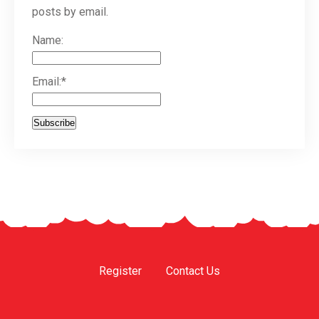
posts by email.
Name:
Email:*
Register
Contact Us