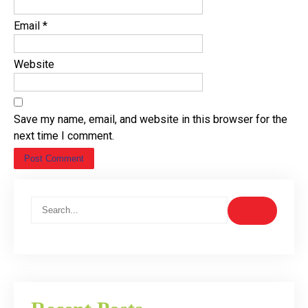
Email
*
Website
Save my name, email, and website in this browser for the
next time I comment.