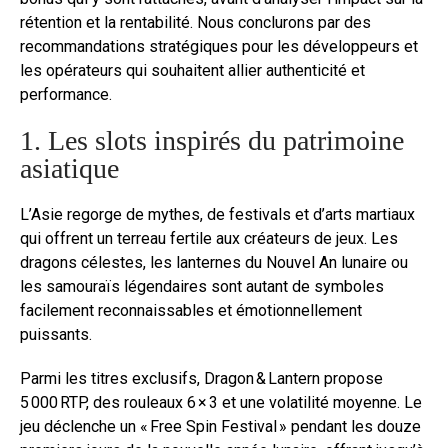
rétention et la rentabilité. Nous conclurons par des
recommandations stratégiques pour les développeurs et
les opérateurs qui souhaitent allier authenticité et
performance.
1. Les slots inspirés du patrimoine
asiatique
L’Asie regorge de mythes, de festivals et d’arts martiaux
qui offrent un terreau fertile aux créateurs de jeux. Les
dragons célestes, les lanternes du Nouvel An lunaire ou
les samouraïs légendaires sont autant de symboles
facilement reconnaissables et émotionnellement
puissants.
Parmi les titres exclusifs, Dragon & Lantern propose
5 000 RTP, des rouleaux 6 × 3 et une volatilité moyenne. Le
jeu déclenche un « Free Spin Festival » pendant les douze