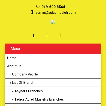
019-600 8564
admin@auladmusleh.com
Menu
Home
About Us
Company Profile
List Of Branch
Asybal’s Branches
Tadika Aulad Musleh’s Branches