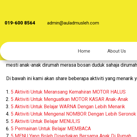
019-600 8564
admin@auladmusleh.com
5 Aktiviti Untuk Belajar Menulis
March 27, 2020
|
No Comments
Hari ini kami ingin berkongsi dengan para ibu bapa di luar san
Home
About Us
anak. Memandangkan sekarang ini musim
Covid-19
dan
Perin
mesti anak-anak dirumah merasa bosan duduk sahaja dirumah
Di bawah ini kami akan share beberapa aktiviti yang menarik
5 Aktiviti Untuk Meransang Kemahiran MOTOR HALUS
5 Aktiviti Untuk Menguatkan MOTOR KASAR Anak-Anak
5 Aktiviti Untuk Belajar WARNA Dengan Lebih Menarik
5 Aktiviti Untuk Mengenal NOMBOR Dengan Lebih Seronok
5 Aktiviti Untuk Belajar MENULIS
5 Permainan Untuk Belajar MEMBACA
5 MENU Yang Boleh Disediakan Bersama Anak Di Rumah