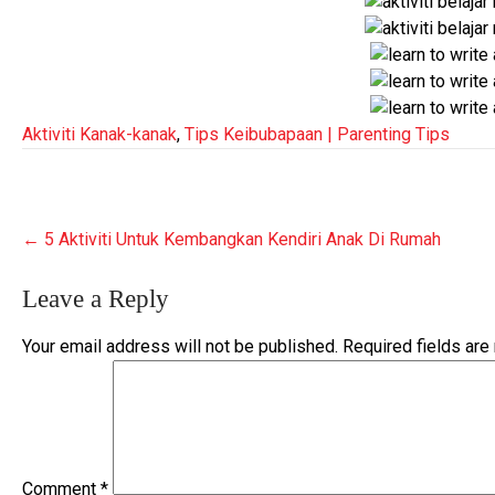
Aktiviti Kanak-kanak
,
Tips Keibubapaan | Parenting Tips
Post
←
5 Aktiviti Untuk Kembangkan Kendiri Anak Di Rumah
navigation
Leave a Reply
Your email address will not be published.
Required fields ar
Comment
*