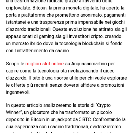
una trasformazione radicale grazie all’avvento delle
criptovalute. Bitcoin, la prima moneta digitale, ha aperto la
porta a piattaforme che promettono anonimato, pagamenti
istantanei e una trasparenza prima impensabile nei giochi
d’azzardo tradizionali. Questa evoluzione ha attirato sia gli
appassionati di gaming sia gli investitori cripto, creando
un mercato ibrido dove la tecnologia blockchain si fonde
con l’intrattenimento da casinò.
Scopri le
migliori slot online
su Acquasanmartino per
capire come la tecnologia sta rivoluzionando il gioco
d’azzardo. Il sito è una risorsa utile per chi vuole esplorare
le offerte più recenti senza doversi affidare a promozioni
ingannevoli.
In questo articolo analizzeremo la storia di “Crypto
Winner”, un giocatore che ha trasformato un piccolo
deposito in Bitcoin in un jackpot da 5 BTC. Confrontando la
sua esperienza con i casinò tradizionali, evidenzieremo