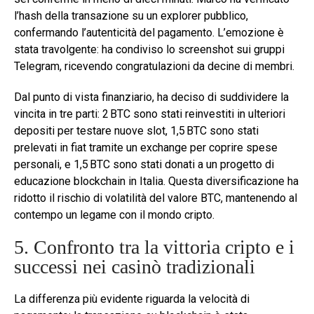
l’hash della transazione su un explorer pubblico,
confermando l’autenticità del pagamento. L’emozione è
stata travolgente: ha condiviso lo screenshot sui gruppi
Telegram, ricevendo congratulazioni da decine di membri.
Dal punto di vista finanziario, ha deciso di suddividere la
vincita in tre parti: 2 BTC sono stati reinvestiti in ulteriori
depositi per testare nuove slot, 1,5 BTC sono stati
prelevati in fiat tramite un exchange per coprire spese
personali, e 1,5 BTC sono stati donati a un progetto di
educazione blockchain in Italia. Questa diversificazione ha
ridotto il rischio di volatilità del valore BTC, mantenendo al
contempo un legame con il mondo cripto.
5. Confronto tra la vittoria cripto e i
successi nei casinò tradizionali
La differenza più evidente riguarda la velocità di