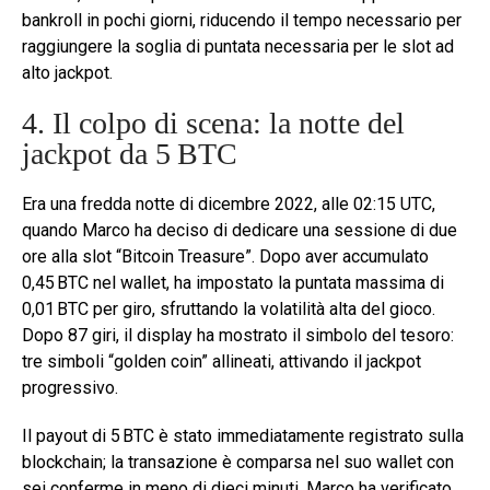
bankroll in pochi giorni, riducendo il tempo necessario per
raggiungere la soglia di puntata necessaria per le slot ad
alto jackpot.
4. Il colpo di scena: la notte del
jackpot da 5 BTC
Era una fredda notte di dicembre 2022, alle 02:15 UTC,
quando Marco ha deciso di dedicare una sessione di due
ore alla slot “Bitcoin Treasure”. Dopo aver accumulato
0,45 BTC nel wallet, ha impostato la puntata massima di
0,01 BTC per giro, sfruttando la volatilità alta del gioco.
Dopo 87 giri, il display ha mostrato il simbolo del tesoro:
tre simboli “golden coin” allineati, attivando il jackpot
progressivo.
Il payout di 5 BTC è stato immediatamente registrato sulla
blockchain; la transazione è comparsa nel suo wallet con
sei conferme in meno di dieci minuti. Marco ha verificato