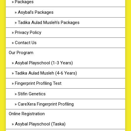
Packages
Asybal’s Packages
Tadika Aulad Musleh’s Packages
Privacy Policy
Contact Us
Our Program
Asybal Playschool (1-3 Years)
Tadika Aulad Musleh (4-6 Years)
Fingerprint Profiling Test
Stifin Genetics
CareXera Fingerprint Profiling
Online Registration
Asybal Playschool (Taska)