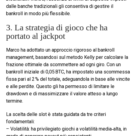
dalle banche tradizionali gli consentiva di gestire il
bankroll in modo più flessibile.
3. La strategia di gioco che ha
portato al jackpot
Marco ha adottato un approccio rigoroso al bankroll
management, basandosi sul metodo Kelly per calcolare la
frazione ottimale da scommettere ad ogni giro. Con un
bankroll iniziale di 0,05 BTC, ha impostato una scommessa
fissa pari al 2 % del totale, adeguandola in base alle vincite
e alle perdite. Questo gli ha permesso di limitare le
drawdown e di massimizzare il valore atteso a lungo
termine.
La scelta delle slot è stata guidata da tre criteri
fondamentali:
– Volatilità: ha privilegiato giochi a volatilità media‑alta, in