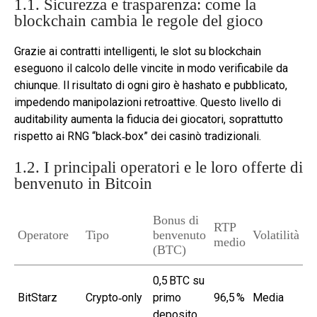
1.1. Sicurezza e trasparenza: come la
blockchain cambia le regole del gioco
Grazie ai contratti intelligenti, le slot su blockchain
eseguono il calcolo delle vincite in modo verificabile da
chiunque. Il risultato di ogni giro è hashato e pubblicato,
impedendo manipolazioni retroattive. Questo livello di
auditability aumenta la fiducia dei giocatori, soprattutto
rispetto ai RNG “black‑box” dei casinò tradizionali.
1.2. I principali operatori e le loro offerte di
benvenuto in Bitcoin
Bonus di
RTP
Operatore
Tipo
benvenuto
Volatilità
medio
(BTC)
0,5 BTC su
BitStarz
Crypto‑only
primo
96,5 %
Media
deposito