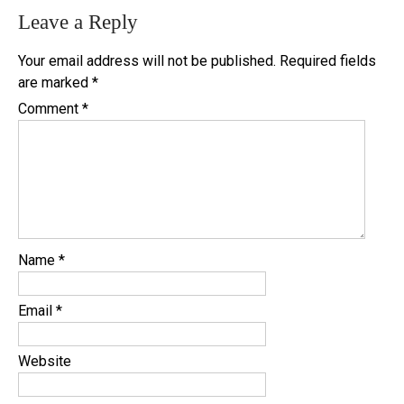
Leave a Reply
Your email address will not be published.
Required fields
are marked
*
Comment
*
Name
*
Email
*
Website