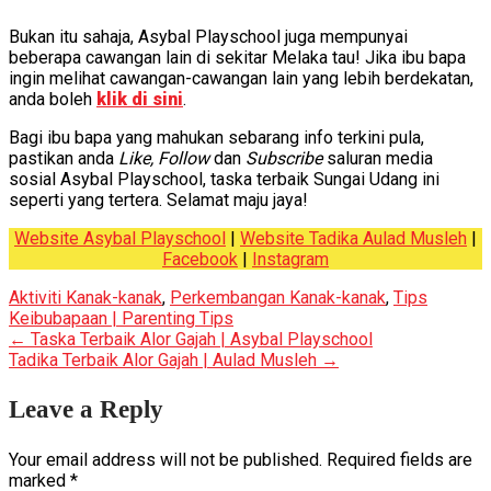
Bukan itu sahaja, Asybal Playschool juga mempunyai
beberapa cawangan lain di sekitar Melaka tau! Jika ibu bapa
ingin melihat cawangan-cawangan lain yang lebih berdekatan,
anda boleh
klik di sini
.
Bagi ibu bapa yang mahukan sebarang info terkini pula,
pastikan anda
Like, Follow
dan
Subscribe
saluran media
sosial Asybal Playschool, taska terbaik Sungai Udang ini
seperti yang tertera. Selamat maju jaya!
Website Asybal Playschool
|
Website Tadika Aulad Musleh
|
Facebook
|
Instagram
Aktiviti Kanak-kanak
,
Perkembangan Kanak-kanak
,
Tips
Keibubapaan | Parenting Tips
Post
←
Taska Terbaik Alor Gajah | Asybal Playschool
Tadika Terbaik Alor Gajah | Aulad Musleh
→
navigation
Leave a Reply
Your email address will not be published.
Required fields are
marked
*