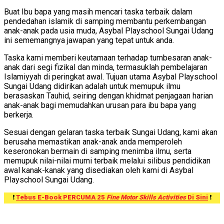
Buat Ibu bapa yang masih mencari taska terbaik dalam
pendedahan islamik di samping membantu perkembangan
anak-anak pada usia muda, Asybal Playschool Sungai Udang
ini sememangnya jawapan yang tepat untuk anda.
Taska kami memberi keutamaan terhadap tumbesaran anak-
anak dari segi fizikal dan minda, termasuklah pembelajaran
Islamiyyah di peringkat awal. Tujuan utama Asybal Playschool
Sungai Udang didirikan adalah untuk memupuk ilmu
berasaskan Tauhid, seiring dengan khidmat penjagaan harian
anak-anak bagi memudahkan urusan para ibu bapa yang
berkerja.
Sesuai dengan gelaran taska terbaik Sungai Udang, kami akan
berusaha memastikan anak-anak anda memperoleh
keseronokan bermain di samping menimba ilmu, serta
memupuk nilai-nilai murni terbaik melalui silibus pendidikan
awal kanak-kanak yang disediakan oleh kami di Asybal
Playschool Sungai Udang.
❗
Tebus E-Book PERCUMA 25
Fine Motor Skills Activities
Di Sini
❗