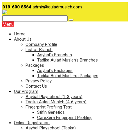
019-600 8564
admin@auladmusleh.com
Menu
Home
About Us
Company Profile
List of Branch
Asybal’s Branches
Tadika Aulad Musleh’s Branches
Packages
Asybal’s Packages
Tadika Aulad Musleh’s Packages
Privacy Policy
Contact Us
Our Program
Asybal Playschool (1-3 years)
Tadika Aulad Musleh (4-6 years)
Fingerprint Profiling Test
Stifin Genetics
CareXera Fingerprint Profiling
Online Registration
Asybal Playschool (Taska)