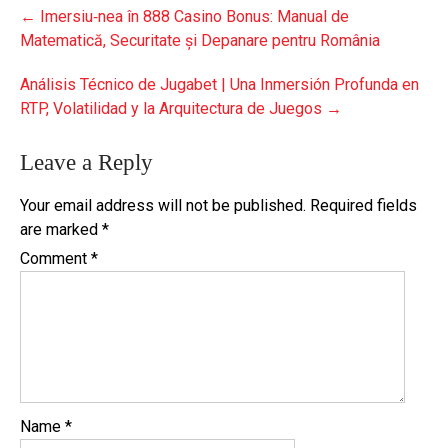
Post
←
Imersiu⁃nea în 888 Casino Bonus: Manual de
navigation
Matematică, Securitate și Depanare pentru România
Análisis Técnico de Jugabet | Una Inmersión Profunda en
RTP, Volatilidad y la Arquitectura de Juegos
→
Leave a Reply
Your email address will not be published.
Required fields
are marked
*
Comment
*
Name
*