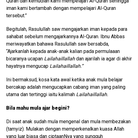
Quran dan kemudian kami mempelajari Al-Quran sehingga
iman kami bertambah dengan mempelajari Al-Quran
tersebut.”
Begitulah, Rasulullah saw mengajarkan iman kepada para
sahabat sebelum mengajarkannya Al-Quran. Ibnu Abbas
meriwayatkan bahawa Rasulullah saw bersabda,
“Ajarkanlah kepada anak-anak kalian pada permulaaan
bicaranya ucapan
Lailahaillallah
dan ajarilah ia agar di akhir
hayatnya mengucap
Lailahaillallah.”
Ini bermaksud, kosa kata awal ketika anak mula belajar
bercakap adalah mengucapkan cabang iman yang paling
utama dan tertinggi iaitu kalimah
Lailahaillallah.
Bila mahu mula ajar begini?
Di saat anak sudah mula mengenal dan mula membezakan
(tamyiz). Mulakan dengan memperkenalkan kuasa Allah
yang luar biasa dan ciptaanNya yang sungguh