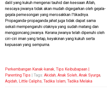
dalil yang kukuh mengenai tauhid dan keesaan Allah,
nescaya jiwanya tidak akan mudah digegarkan oleh gejala-
gejala pemesongan yang merosakkan I’tikadnya.
Propaganda-propaganda jahat juga tidak dapat sama
sekali mempengaruhi otaknya yang sudah matang dan
menggoncang jiwanya. Kerana jiwanya telah dipenuhi oleh
ciri-ciri iman yang tetap, keyakinan yang kukuh serta
kepuasan yang sempurna.
Perkembangan Kanak-kanak
,
Tips Keibubapaan |
Parenting Tips
| Tags:
Akidah
,
Anak Soleh
,
Anak Syurga
,
Aqidah
,
Little Caliphs
,
Tadika Islam
,
Tadika Melaka